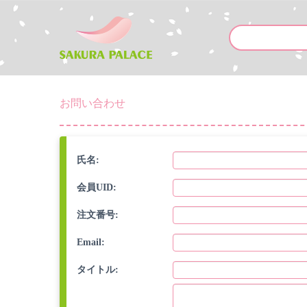
お問い合わせ
氏名
:
会員UID
:
注文番号
:
Email
:
タイトル
: